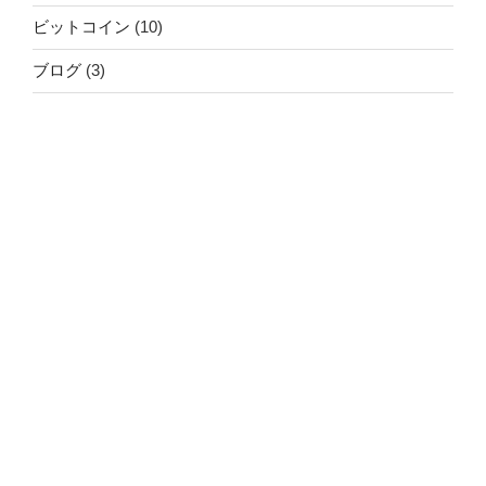
ビットコイン
(10)
ブログ
(3)
プログラミングスクール
(2)
暗号資産について
(42)
暗号資産の確定申告と保存
(2)
暗号資産取引所
(21)
未分類
(18)
社会人大学院
(23)
自己紹介
(2)
障碍者のための転職サービス
(1)