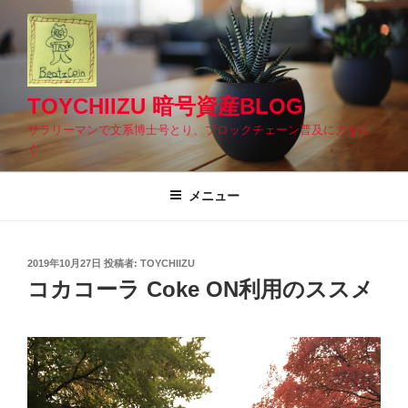
コ
ン
テ
ン
ツ
TOYCHIIZU 暗号資産BLOG
へ
サラリーマンで文系博士号とり、ブロックチェーン普及に力を注
ス
ぐ
キ
ッ
メニュー
プ
投
2019年10月27日
投稿者:
TOYCHIIZU
稿
コカコーラ Coke ON利用のススメ
日: