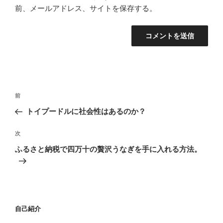
前、メールアドレス、サイトを保存する。
投
過
前
稿
去
トイプードルに社会性はあるのか？
ナ
の
ビ
投
次
次
稿
ゲ
の
ふるさと納税で四万十の贅沢うなぎを手に入れる方法。
投
ー
稿
シ
ョ
ン
自己紹介