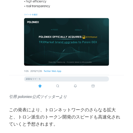
ジャスティンサン氏はトロンネットワークの拡大を推し
進めており、今回の分散型取引所の主軸通貨としてトロ
ンが利用されること、さらにトロン発生のトークが随時
上場されていく可能性が出てきたと思います。
トロン派生のトークンは2000枚以上あり、この中でも将
来性のあるトークンが選ばれて上場されていくものと思
われます。
また、poloniex公式Twitterより今回の分散型取引所につい
ての計画も発表されています。