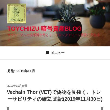
コ
ン
テ
ン
ツ
TOYCHIIZU 暗号資産BLOG
へ
サラリーマンで文系博士号とり、ブロックチェーン普及に力を注
ス
ぐ
キ
ッ
メニュー
プ
月別: 2019年11月
投
2019年11月30日
稿
Vechain Thor (VET)で偽物を見抜く。トレ
日:
ーサビリティの確立 追記(2019年11月30日)