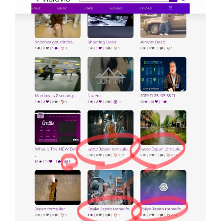
ストリーミング速度の改善
新機能追加メディアプレイヤー
新規ビデオプレイヤー
新しいユーザーインターフェイス
使い心地は？
以前より、フリーズする事がほとんどなくなりました。
今までは、動画リストをスクロールするとフリーズして
下の動画が見れなくなったりしましたが、改良により不
具合がなくなりました。
あと、今回動画リストを見ると日本を紹介している動画
の投稿がありました。
いよいよ日本人も動画アップロードして、プラットフォ
ームの利用が開始されつつあるのかもしれません。