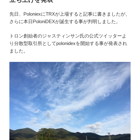
引用 著者撮影 VibraVid画面より
実際に大阪、京都、東京についての動画がアップロード
されており、約 beatzcoinで2.3 beatzcoinの価格設定され
ていました。
全世界にこのプラットフォームが普及していくと、
YouTuberではなくVibraViderとして億万長者が生まれてく
るのかも知れません。
本日もご購読下さいまして誠にありがとうございまし
た。
投
2019年11月28日