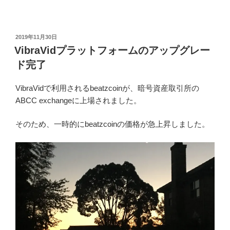
投
2019年11月30日
稿
VibraVidプラットフォームのアップグレー
日:
ド完了
VibraVidで利用されるbeatzcoinが、暗号資産取引所の
ABCC exchangeに上場されました。
そのため、一時的にbeatzcoinの価格が急上昇しました。