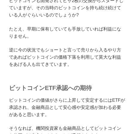
答えにはならないかもしれませんが、投資する本人が欲
しいと思った時が買い時と言えるかもしれません。
まだ、暗号資産へ参入している投資家な少ないので株式
市場で見られるようなチャート分析やファンダメンタル
分析が通用しない世界でもあるかと思います。
今は採用者カテゴリーの革新者
今の段階で暗号資産に投資している人はロジャースが言
う採用者カテゴリーの中の革新者イノベーターであると
思われます。実際に暗号資産で利益を上げていくのは革
新性の後に続く早期少数採用者だと思います。
つまり、革新者が壁にぶち当たりながら不況に努め、民
衆の理解が得られ始めた頃インフルエンサーと呼ばれる
方々がさらにその普及を広げる活動を行って指数関数的
な伸びを示してその利益を得るのではないかと思いま