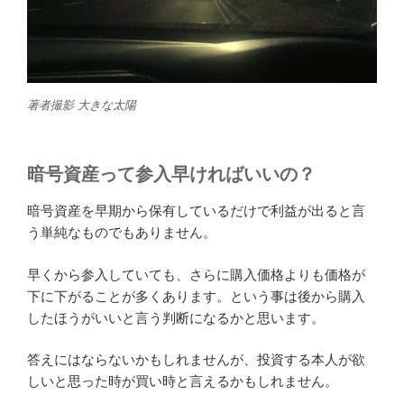
本日もご購読頂き誠に有難うございました。
投
2019年11月26日
稿
暗号資産の投資時期は?
日:
暗号資産の投資時期はいつが良いのか?と言うテーマがあ
ります。
非常に難しい問題で、どこで現金化するかそのタイミン
グによると思います。