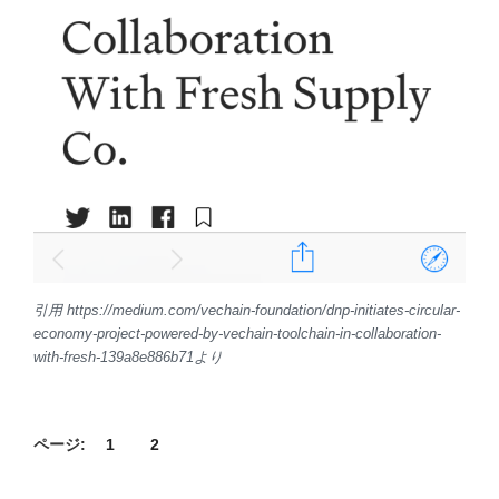
引用 https://medium.com/vechain-foundation/dnp-initiates-circular-
economy-project-powered-by-vechain-toolchain-in-collaboration-
with-fresh-139a8e886b71より
ページ:
1
2