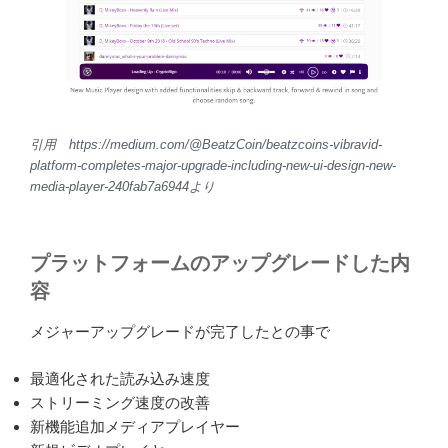
引用 https://medium.com/@BeatzCoin/beatzcoins-vibravid-
platform-completes-major-upgrade-including-new-ui-design-new-
media-player-240fab7a6944より