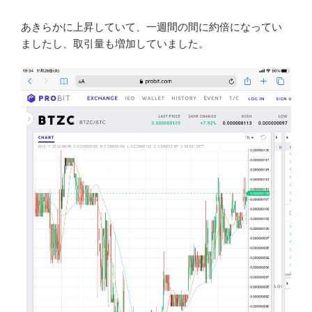
引用 https://help.abcc.com/hc/en-us/articles/360036530872-New-
Listing-BTZC-Will-Be-Availableより
ABCC Exchangeはシンガポールを拠点とする暗号資産取
引所になります。
ここ数日のbeatzcoinのチャートが上昇傾向にあったので