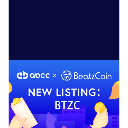
今後分散型取引所にも上場されると思いますので、さら
に普及が進むでしょう。
まだbeatzcoin保有者は少ないので、購入のチャンスかも
しれません。
個人的な見解ですが、、、、。
本日もご購読頂きまして誠に有難うございました。
投
2019年11月26日
稿
Beatzcoin11月29日 ABCC Exchangeへ
日:
新規上場決定。
最新情報(11月23時現在)です。本日22時30分ごろABCC
Exchange公式ツイッターよりbeatzcoin上場決定が発表さ
れました。