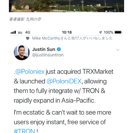
稿
PoloniexがTRXMarketを買収しPoloniDEX
日:
立ち上げを発表
先日、PoloniexにTRXが上場すると記事に書きましたが、
さらに本日PoloniDEXが誕生する事が判明しました。
トロン創始者のジャスティンサン氏の公式ツイッターよ
り分散型取引所としてpolonidexを開始する事が発表され
ました。