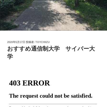
投
2020年5月17日
投稿者:
TOYCHIIZU
稿
おすすめ通信制大学 サイバー大
日:
学