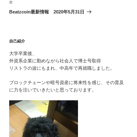
稿
ゲ
次
次
の
ー
Beatzcoin最新情報 2020年5月31日
投
シ
稿
ョ
ン
自己紹介
大学卒業後、
外資系企業に勤めながら社会人で博士号取得
リストラの波にもまれ、中高年で再就職しました。
ブロックチェーンや暗号資産に将来性を感じ、その普及
に力を注いでいきたいと思っております。