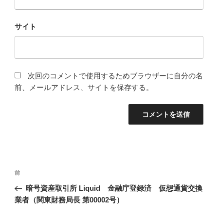
サイト
次回のコメントで使用するためブラウザーに自分の名
前、メールアドレス、サイトを保存する。
投
過
前
稿
去
暗号資産取引所 Liquid 金融庁登録済 仮想通貨交換
ナ
の
業者（関東財務局長 第00002号）
ビ
投