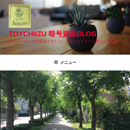
コ
ン
テ
ン
ツ
TOYCHIIZU 暗号資産BLOG
へ
サラリーマンで文系博士号とり、ブロックチェーン普及に力を注
ス
ぐ
キ
ッ
メニュー
プ