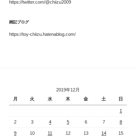
https://twitter.com/@chiizu2009
雑記ブログ
https://toy-chiizu.hatenablog.com/
2019年12月
月
火
水
木
金
土
日
1
2
3
4
5
6
7
8
9
10
11
12
13
14
15