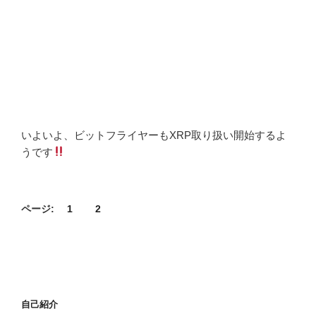
いよいよ、ビットフライヤーもXRP取り扱い開始するよ
うです
ページ:
1
2
自己紹介