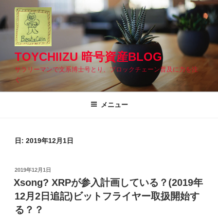
コ
ン
テ
ン
ツ
TOYCHIIZU 暗号資産BLOG
へ
サラリーマンで文系博士号とり、ブロックチェーン普及に力を注
ス
ぐ
キ
ッ
メニュー
プ
日: 2019年12月1日
投
2019年12月1日
稿
Xsong? XRPが参入計画している？(2019年
日:
12月2日追記)ビットフライヤー取扱開始す
る？？