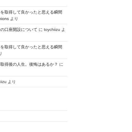
号を取得して良かったと思える瞬間
nions
より
クの口座開設について
に
toychiizu
よ
号を取得して良かったと思える瞬間
り
号取得後の人生。後悔はあるか？
に
iizu
より