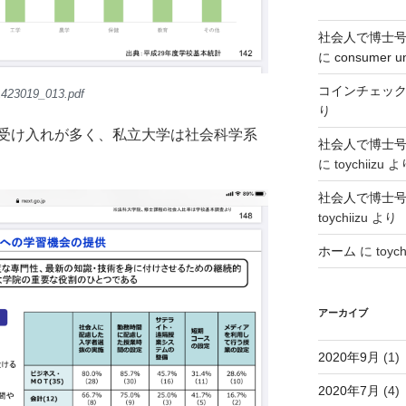
社会人で博士
に
consumer u
コインチェッ
1423019_013.pdf
り
受け入れが多く、私立大学は社会科学系
社会人で博士
に
toychiizu
よ
社会人で博士
toychiizu
より
ホーム
に
toych
アーカイブ
2020年9月
(1)
2020年7月
(4)