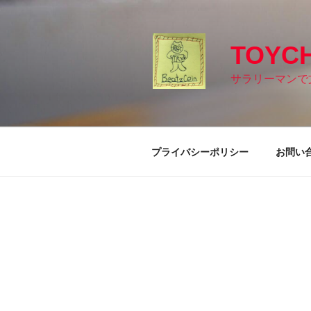
コ
ン
テ
TOYC
ン
ツ
サラリーマンで
へ
ス
キ
ッ
プライバシーポリシー
お問い
プ