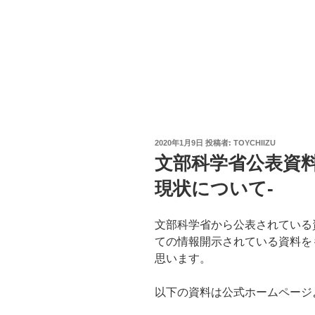
投
2020年1月9日
投稿者:
TOYCHIIZU
稿
文部科学省公表資料
日:
現状について-
文部科学省から公表されている
ての情報開示されている資料を
思います。
以下の資料は公式ホームページ