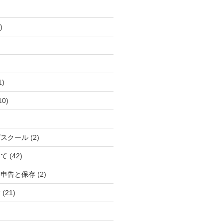
)
1)
10)
グスクール
(2)
いて
(42)
定申告と保存
(2)
所
(21)