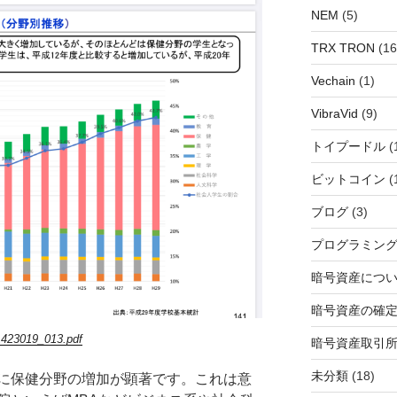
NEM
(5)
TRX TRON
(16
Vechain
(1)
VibraVid
(9)
トイプードル
(
ビットコイン
(
ブログ
(3)
プログラミン
暗号資産につ
暗号資産の確
1423019_013.pdf
暗号資産取引
未分類
(18)
に保健分野の増加が顕著です。これは意