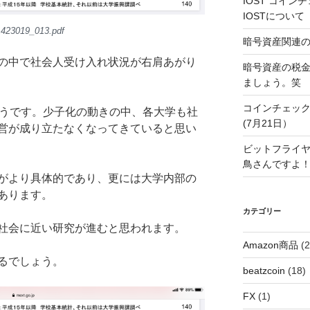
IOST コイ
IOSTについて
1423019_013.pdf
暗号資産関連
の中で社会人受け入れ状況が右肩あがり
暗号資産の税
ましょう。笑
コインチェック
ようです。少子化の動きの中、各大学も社
(7月21日）
営が成り立たなくなってきていると思い
ビットフライヤ
鳥さんですよ
がより具体的であり、更には大学内部の
あります。
カテゴリー
社会に近い研究が進むと思われます。
Amazon商品
(2
るでしょう。
beatzcoin
(18)
FX
(1)