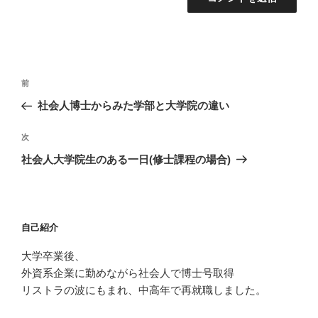
投
過
前
稿
去
社会人博士からみた学部と大学院の違い
ナ
の
ビ
投
次
次
稿
ゲ
の
社会人大学院生のある一日(修士課程の場合)
投
ー
稿
シ
ョ
自己紹介
ン
大学卒業後、
外資系企業に勤めながら社会人で博士号取得
リストラの波にもまれ、中高年で再就職しました。