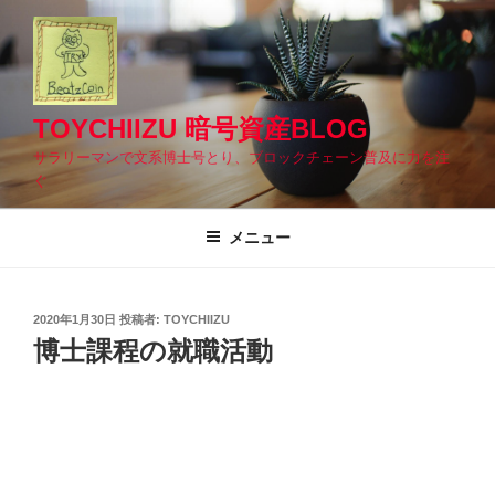
コ
ン
テ
ン
ツ
TOYCHIIZU 暗号資産BLOG
へ
サラリーマンで文系博士号とり、ブロックチェーン普及に力を注
ス
ぐ
キ
ッ
メニュー
プ
投
2020年1月30日
投稿者:
TOYCHIIZU
稿
博士課程の就職活動
日: