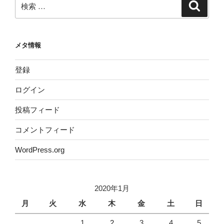
検
検
索
索:
メタ情報
登録
ログイン
投稿フィード
コメントフィード
WordPress.org
2020年1月
月
火
水
木
金
土
日
1
2
3
4
5