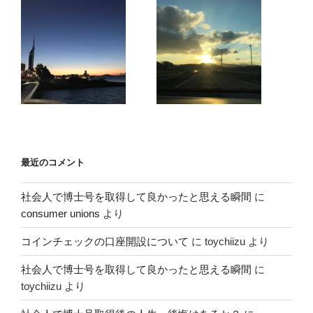
IOST コインチェックが国内新規取り扱い開始 IOSTにつ
いて
暗号資産関連のおすすめ書籍
暗号資産の税金はどうするの？⇒専門家にお願いしまし
ょう。笑
コインチェックがまた、新しいトークン BAT上場(7月21
日）
ビットフライヤーのＣＭ再開！！乃木坂46 齋藤 飛鳥さん
ですよ！
カテゴリー
Amazon商品
(2)
beatzcoin
(18)