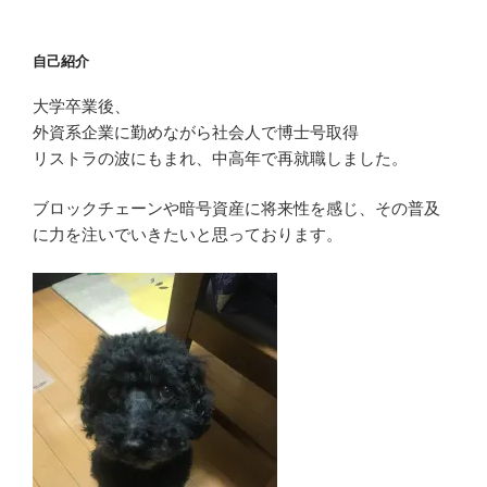
1件の返信
5850ffbb7ffa
2020年5月24日 7:29 AM
I loved as much as you’ll receive carried out right
here. The
sketch is tasteful, your authored material stylish.
nonetheless, you command get got an impatience
over that
you wish be delivering the following. unwell
unquestionably come more formerly
again as exactly the same nearly very often inside
case you shield this increase.
返信する