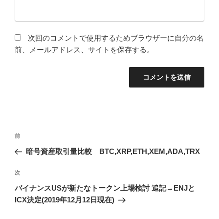
でしょう。残念ながら動画再生中に止まることもあり、
通信速度改善が必要です。
これは5Gの世界を待たないといけないかもしれません。
これから動画コンテンツを作成するクリエイターが参入
してくる事を期待したいと思います。
本日もご購読頂きまして誠に有難うございました。
カ
BEATZCOIN
,
VIBRAVID
テ
タ
LET'S MELT THIS
ゴ
グ
リ
ー
“VibraVid にチャンネル登録者10万人の超
大物YouTuberが参入してきました。” への