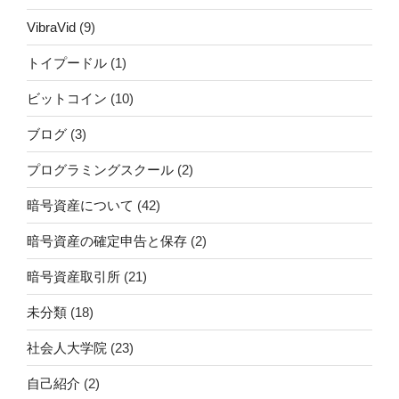
稿
去
暗号資産取引量比較 BTC,XRP,ETH,XEM,ADA,TRX
ナ
の
ビ
投
次
次
稿
ゲ
の
バイナンスUSが新たなトークン上場検討 追記→ENJと
投
ー
ICX決定(2019年12月12日現在)
稿
シ
ョ
ン
自己紹介
大学卒業後、
外資系企業に勤めながら社会人で博士号取得
リストラの波にもまれ、中高年で再就職しました。
ブロックチェーンや暗号資産に将来性を感じ、その普及
に力を注いでいきたいと思っております。