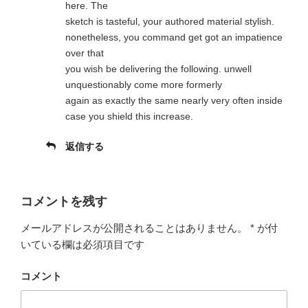
引用 著者VibraVid 画面 撮影
今ならLET’S MELT THISさんの動画を一つみると10
Beatzcoinをもらえるようです。