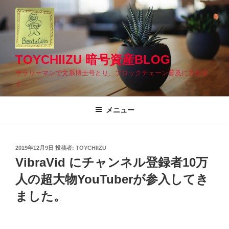
コ
ン
テ
ン
ツ
TOYCHIIZU 暗号資産BLOG
へ
サラリーマンで文系博士号とり、ブロックチェーン普及に力を注
ス
ぐ
キ
ッ
メニュー
プ
投
2019年12月9日
投稿者:
TOYCHIIZU
稿
VibraVid にチャンネル登録者10万
日:
人の超大物YouTuberが参入してき
ました。