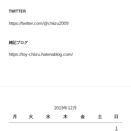
consumer unions
より
コインチェックの口座開設について
に
toychiizu
より
社会人で博士号を取得して良かったと思える瞬間
に
toychiizu
より
社会人で博士号取得後の人生。後悔はあるか？
に
toychiizu
より
ホーム
に
toychiizu
より
アーカイブ
2020年9月
(1)
2020年7月
(4)
2020年6月
(2)