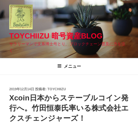
コ
ン
テ
ン
ツ
TOYCHIIZU 暗号資産BLOG
へ
サラリーマンで文系博士号とり、ブロックチェーン普及に力を注
ス
ぐ
キ
ッ
メニュー
プ
投
2019年12月14日
投稿者:
TOYCHIIZU
稿
Xcoin日本からステーブルコイン発
日:
行へ。竹田恒泰氏率いる株式会社エ
クスチェンジャーズ！