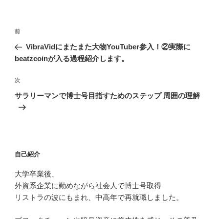
投
過
前
稿
去
VibraVidにまたまた大物YouTuber参入！②実際に
ナ
の
beatzcoinが入る過程紹介します。
ビ
投
稿
ゲ
次
次
の
ー
サラリーマンで博士号目指すためのステップ 周囲の理解
投
シ
稿
ョ
ン
自己紹介
大学卒業後、
外資系企業に勤めながら社会人で博士号取得
リストラの波にもまれ、中高年で再就職しました。