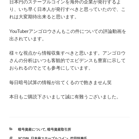
日本円のステーブルコインを海外の企業が発行するよ
り、いち早く日本人が発行すべきと思っていたので、こ
れは大変期待出来ると思います。
YouTuberアンゴロウさんもこの件についての評論動画を
出されています。
様々な視点から情報収集すべきと思います。アンゴロウ
さんの分析はいつも客観的でエビデンスも豊富に示して
おられるのでとても参考にしています。
毎日暗号試算の情報が出てくるので飽きません笑
本日もご購読下さいまして誠に有難うございました。
カ
暗号資産について
,
暗号資産取引所
テ
タ
XCOIN
,
日本発ステーブルコイン
,
竹田恒泰氏