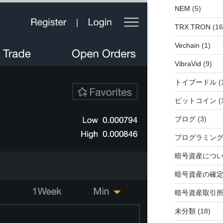
NEM
(5)
TRX TRON
(16
Vechain
(1)
VibraVid
(9)
トイプードル
(
ビットコイン
(
ブログ
(3)
プログラミン
暗号資産につ
暗号資産の確
暗号資産取引
未分類
(18)