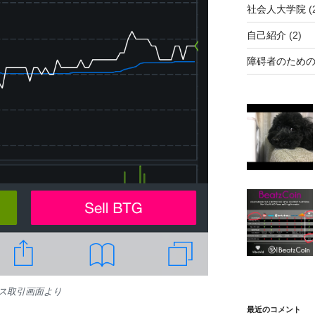
社会人大学院
(
自己紹介
(2)
障碍者のため
ス取引画面より
最近のコメント