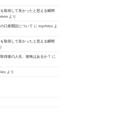
号を取得して良かったと思える瞬間
nions
より
クの口座開設について
に
toychiizu
よ
号を取得して良かったと思える瞬間
り
号取得後の人生。後悔はあるか？
に
iizu
より