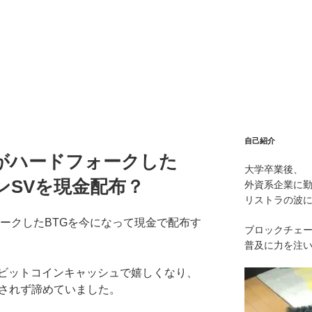
自己紹介
がハードフォークした
大学卒業後、
ンSVを現金配布？
外資系企業に
リストラの波
ォークしたBTGを今になって現金で配布す
ブロックチェ
普及に力を注
ビットコインキャッシュで嬉しくなり、
布されず諦めていました。