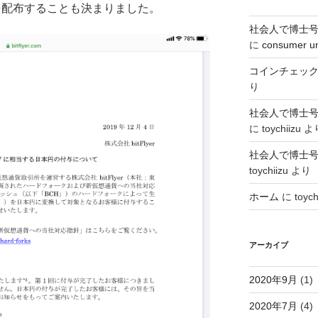
を配布することも決まりました。
社会人で博士
に
consumer u
コインチェッ
り
社会人で博士
に
toychiizu
よ
社会人で博士
toychiizu
より
ホーム
に
toych
アーカイブ
2020年9月
(1)
2020年7月
(4)