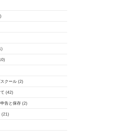
)
1)
10)
グスクール
(2)
いて
(42)
定申告と保存
(2)
所
(21)