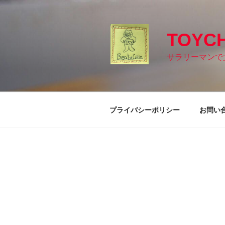
コ
ン
テ
TOYC
ン
ツ
サラリーマンで
へ
ス
キ
ッ
プライバシーポリシー
お問い
プ