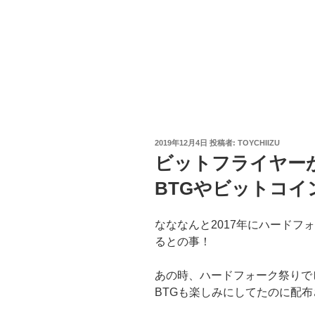
投
2019年12月4日
投稿者:
TOYCHIIZU
稿
ビットフライヤー
日:
BTGやビットコイ
なななんと2017年にハードフ
るとの事！
あの時、ハードフォーク祭りで
BTGも楽しみにしてたのに配