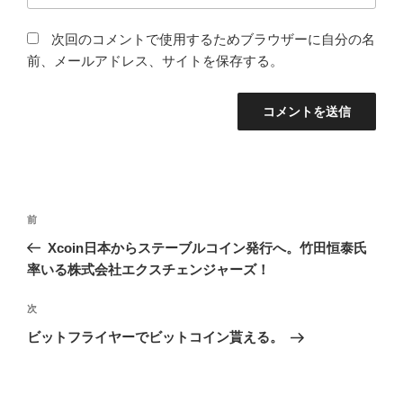
次回のコメントで使用するためブラウザーに自分の名
前、メールアドレス、サイトを保存する。
投
過
前
稿
去
Xcoin日本からステーブルコイン発行へ。竹田恒泰氏
ナ
の
率いる株式会社エクスチェンジャーズ！
ビ
投
稿
ゲ
次
次
の
ー
ビットフライヤーでビットコイン貰える。
投
シ
稿
ョ