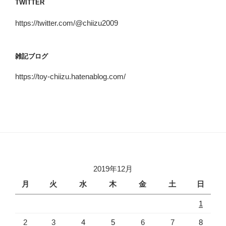
TWITTER
https://twitter.com/@chiizu2009
雑記ブログ
https://toy-chiizu.hatenablog.com/
2019年12月
月
火
水
木
金
土
日
1
2
3
4
5
6
7
8