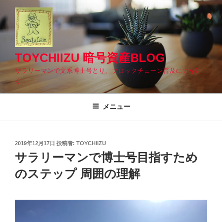
コ
ン
テ
ン
ツ
TOYCHIIZU 暗号資産BLOG
へ
サラリーマンで文系博士号とり、ブロックチェーン普及に力を注
ス
ぐ
キ
ッ
メニュー
プ
投
2019年12月17日
投稿者:
TOYCHIIZU
稿
サラリーマンで博士号目指すため
日:
のステップ 周囲の理解